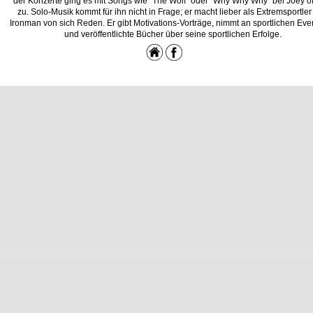
der Konzerte ging es mit Songs wie "The Wolf" oder "Why Why Why" bei Joey oft
zu. Solo-Musik kommt für ihn nicht in Frage; er macht lieber als Extremsportle
Ironman von sich Reden. Er gibt Motivations-Vorträge, nimmt an sportlichen Event
und veröffentlichte Bücher über seine sportlichen Erfolge.