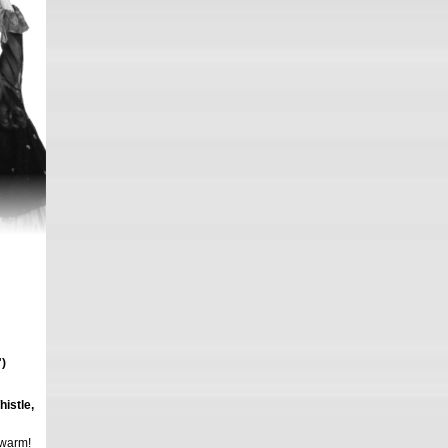
")
istle,
hwarm!