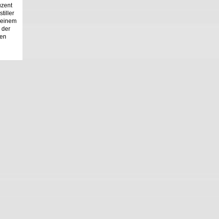
uzent
tiller
 seinem
 der
nen