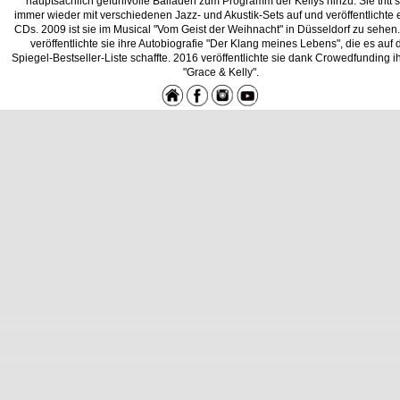
hauptsächlich gefühlvolle Balladen zum Programm der Kellys hinzu. Sie tritt 
immer wieder mit verschiedenen Jazz- und Akustik-Sets auf und veröffentlichte 
CDs. 2009 ist sie im Musical "Vom Geist der Weihnacht" in Düsseldorf zu sehen
veröffentlichte sie ihre Autobiografie "Der Klang meines Lebens", die es auf 
Spiegel-Bestseller-Liste schaffte. 2016 veröffentlichte sie dank Crowedfunding 
"Grace & Kelly".