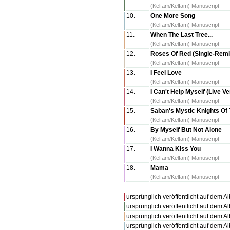
(Kelfam/Kelfam) Manuscript
10.
One More Song
(Kelfam/Kelfam) Manuscript
11.
When The Last Tree...
(Kelfam/Kelfam) Manuscript
12.
Roses Of Red (Single-Remi
(Kelfam/Kelfam) Manuscript
13.
I Feel Love
(Kelfam/Kelfam) Manuscript
14.
I Can't Help Myself (Live Ve
(Kelfam/Kelfam) Manuscript
15.
Saban's Mystic Knights Of
(Kelfam/Kelfam) Manuscript
16.
By Myself But Not Alone
(Kelfam/Kelfam) Manuscript
17.
I Wanna Kiss You
(Kelfam/Kelfam) Manuscript
18.
Mama
(Kelfam/Kelfam) Manuscript
ursprünglich veröffentlicht auf dem 
ursprünglich veröffentlicht auf dem 
ursprünglich veröffentlicht auf dem 
ursprünglich veröffentlicht auf dem 