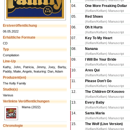
(Kelfam/Kelfam) Manuscript
04.
One More Freaking Dollar
(Kelfam/Kelfam) Manuscript
05.
Red Shoes
(Kelfam/Kelfam) Manuscript
Erstveröffentlichung
06.
Oh It Hurts
06.05.2022
(Kelfam/Kelfam) Manuscript
Erhältliche Formate
07.
Key To My Heart
(Kelfam/Kelfam) Manuscript
CD
08.
Nanana
Typ
(Kelfam/Kelfam) Manuscript
Compilation
09.
I Will Be Your Bride
Line-Up
(Kelfam/Kelfam) Manuscript
Kathy, John, Patricia, Jimmy, Joey, Barby,
10.
Ares Qui
Paddy, Maite, Angelo, featuring: Dan, Adam
(Kelfam/Kelfam) Manuscript
Produzent(en)
11.
Please Don't Go
The Kelly Family
(Kelfam/Kelfam) Manuscript
Studio(s)
12.
The Children Of Kosovo
Various
(Kelfam/Kelfam) Manuscript
Verlinkte Veröffentlichungen
13.
Every Baby
Mama (2022)
(Kelfam/Kelfam) Manuscript
14.
Santa Maria
(Kelfam/Kelfam) Manuscript
15.
The Wolf (Live Version)
Chronologie
(Kelfam/Kelfam) Manuscript