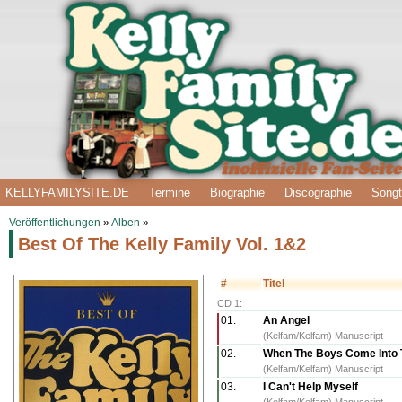
KELLYFAMILYSITE.DE
Termine
Biographie
Discographie
Songt
Veröffentlichungen
»
Alben
»
Best Of The Kelly Family Vol. 1&2
#
Titel
CD 1:
01.
An Angel
(Kelfam/Kelfam) Manuscript
02.
When The Boys Come Into
(Kelfam/Kelfam) Manuscript
03.
I Can't Help Myself