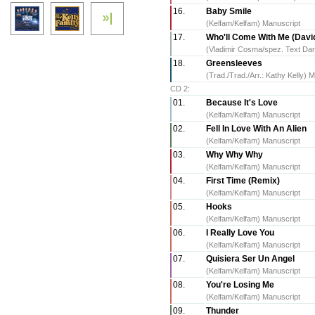
16.
Baby Smile
(Kelfam/Kelfam) Manuscript
17.
Who'll Come With Me (Davi
(Vladimir Cosma/spez. Text Dan
18.
Greensleeves
(Trad./Trad./Arr.: Kathy Kelly) 
CD 2:
01.
Because It's Love
(Kelfam/Kelfam) Manuscript
02.
Fell In Love With An Alien
(Kelfam/Kelfam) Manuscript
03.
Why Why Why
(Kelfam/Kelfam) Manuscript
04.
First Time (Remix)
(Kelfam/Kelfam) Manuscript
05.
Hooks
(Kelfam/Kelfam) Manuscript
06.
I Really Love You
(Kelfam/Kelfam) Manuscript
07.
Quisiera Ser Un Angel
(Kelfam/Kelfam) Manuscript
08.
You're Losing Me
(Kelfam/Kelfam) Manuscript
09.
Thunder