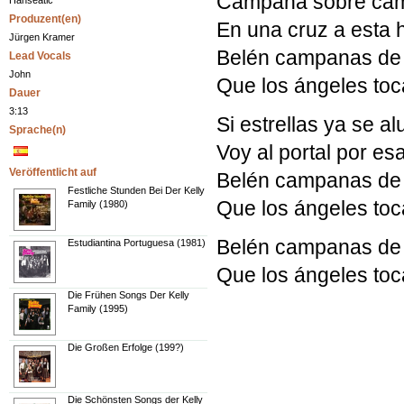
Campana sobre cam
Hanseatic
Produzent(en)
En una cruz a esta 
Jürgen Kramer
Belén campanas de
Lead Vocals
John
Que los ángeles toc
Dauer
3:13
Si estrellas ya se a
Sprache(n)
Voy al portal por es
Veröffentlicht auf
Belén campanas de
Festliche Stunden Bei Der Kelly
Que los ángeles toc
Family (1980)
Belén campanas de
Estudiantina Portuguesa (1981)
Que los ángeles toc
Die Frühen Songs Der Kelly
Family (1995)
Die Großen Erfolge (199?)
Die Schönsten Songs der Kelly