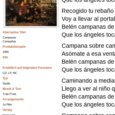
Recogido tu rebaño 
Voy a llevar al port
Belén campanas de
Alternative Titel
Que los ángeles toc
Campanas
Campañas
Campana sobre cam
Produktionsjahr
1980
Asómate a esa vent
Info
Belén campanas de
-
Erhältlich auf folgenden Formaten
Que los ángeles toc
CD, LP, MC
Typ
Caminando a media
Studio
Llego a ver al niño
Musik & Text
Trad./Trad.
Belén campanas de
Arrangements
Que los ángeles toc
Jo Plée
Verlag