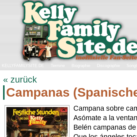
KELLYFAMILYSITE.DE
Termine
Biographie
Discographie
Songt
« zurück
Campanas (Spanische
Campana sobre cam
Asómate a la ventan
Belén campanas de
Que los ángeles toc