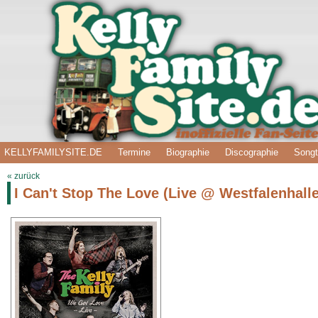
KELLYFAMILYSITE.DE
Termine
Biographie
Discographie
Songt
« zurück
I Can't Stop The Love (Live @ Westfalenhal