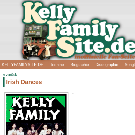
KELLYFAMILYSITE.DE
Termine
Biographie
Discographie
Songt
« zurück
Irish Dances
-