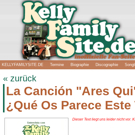
KELLYFAMILYSITE.DE
Termine
Biographie
Discographie
Songt
« zurück
La Canción "Ares Qui
¿Qué Os Parece Este
Dieser Text liegt uns leider nicht vor