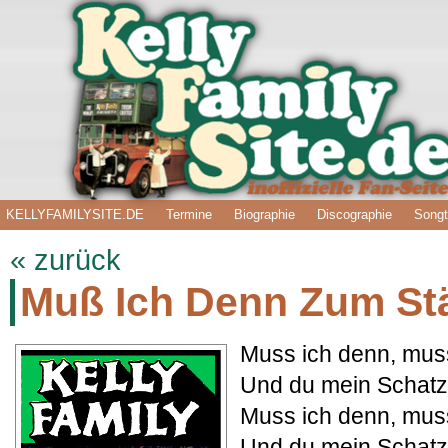
KELLYFAMILYSITE.DE
Termine
Biographie
Discographie
Songt
« zurück
Muß Ich Denn Zum Stä
Muss ich denn, muss
Und du mein Schatz 
Muss ich denn, muss
Und du mein Schatz 