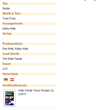
Typ
Studio
Musik & Text
Trad./Trad.
Arrangements
Kathy Kelly
Verlag
-
Produzent(en)
Dan Kelly, Kathy Kelly
Lead Vocals
The Kelly Family
Dauer
1:57
Sprache(n)
Veröffentlicht auf
Kelly Family Tours Europe (1)
(1977)