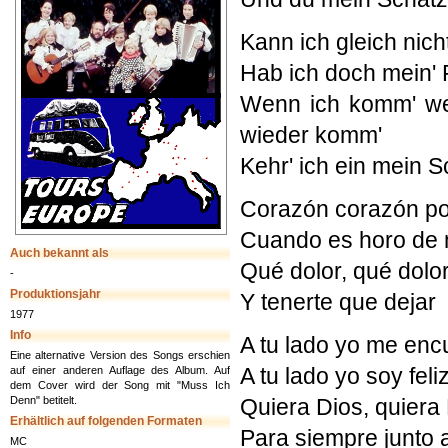
Kann ich gleich nicht
Hab ich doch mein' F
Wenn ich komm' we
wieder komm'
Kehr' ich ein mein S
Corazón corazón por
Cuando es horo de
Auch bekannt als
Qué dolor, qué dolor 
-
Produktionsjahr
Y tenerte que dejar
1977
Info
A tu lado yo me enc
Eine alternative Version des Songs erschien
A tu lado yo soy feli
auf einer anderen Auflage des Album. Auf
dem Cover wird der Song mit "Muss Ich
Denn" betitelt.
Quiera Dios, quiera
Erhältlich auf folgenden Formaten
Para siempre junto a 
MC