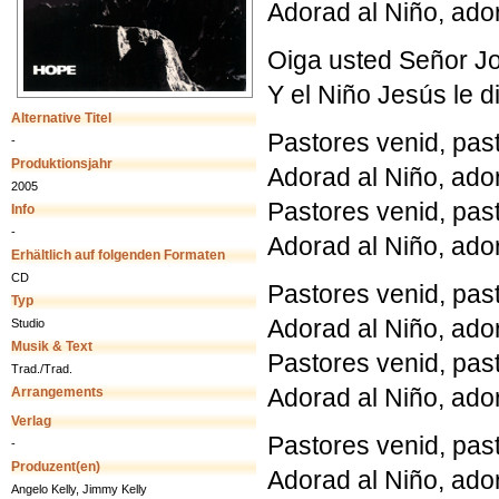
Adorad al Niño, ado
Oiga usted Señor Jo
Y el Niño Jesús le 
Alternative Titel
Pastores venid, pas
-
Produktionsjahr
Adorad al Niño, ado
2005
Pastores venid, pas
Info
-
Adorad al Niño, ado
Erhältlich auf folgenden Formaten
CD
Pastores venid, pas
Typ
Adorad al Niño, ado
Studio
Musik & Text
Pastores venid, pas
Trad./Trad.
Adorad al Niño, ado
Arrangements
Verlag
Pastores venid, pas
-
Produzent(en)
Adorad al Niño, ado
Angelo Kelly, Jimmy Kelly