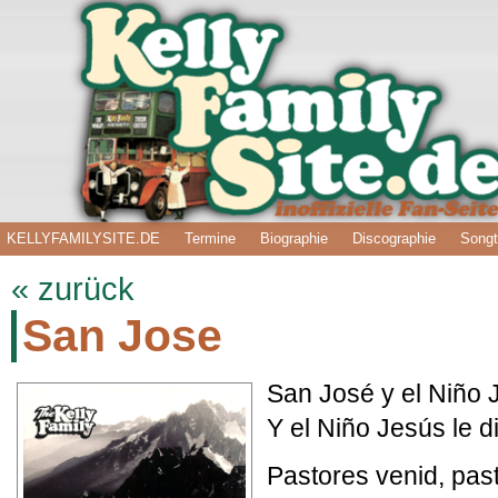
KELLYFAMILYSITE.DE
Termine
Biographie
Discographie
Songt
« zurück
San Jose
San José y el Niño J
Y el Niño Jesús le 
Pastores venid, pas