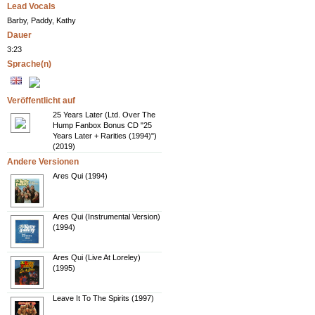
Lead Vocals
Barby, Paddy, Kathy
Dauer
3:23
Sprache(n)
Veröffentlicht auf
25 Years Later (Ltd. Over The
Hump Fanbox Bonus CD "25
Years Later + Rarities (1994)")
(2019)
Andere Versionen
Ares Qui (1994)
Ares Qui (Instrumental Version)
(1994)
Ares Qui (Live At Loreley)
(1995)
Leave It To The Spirits (1997)