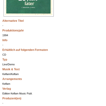
Alternative Titel
-
Produktionsjahr
1994
Info
-
Erhältlich auf folgenden Formaten
CD
Typ
Live/Demo
Musik & Text
Kelfam/Kelfam
Arrangements
Kelfam
Verlag
Edition Kelfam Music Publ.
Produzent(en)
-