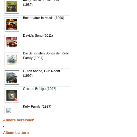
Ausgewählte Goldstücke
(198?)
Botschafter In Musik (1990)
David's Song (2011)
Die Schönsten Songs der Kelly
Family (1994)
Guten Abend, Gut' Nacht
(199?)
Grosse Erfolge (199?)
Kelly Family (199?)
Andere Versionen
-
Album blättern