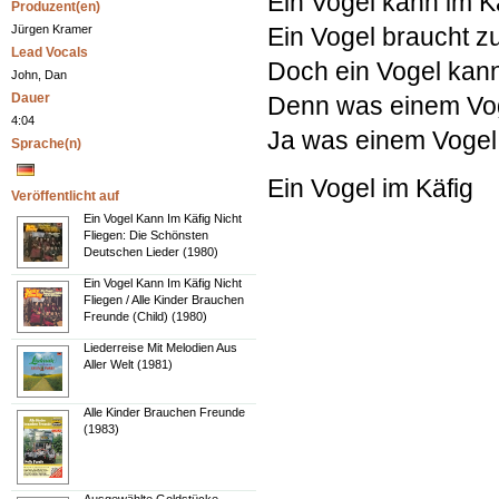
Ein Vogel kann im Kä
Produzent(en)
Jürgen Kramer
Ein Vogel braucht zu
Lead Vocals
Doch ein Vogel kann
John, Dan
Dauer
Denn was einem Voge
4:04
Ja was einem Vogel 
Sprache(n)
Ein Vogel im Käfig
Veröffentlicht auf
Ein Vogel Kann Im Käfig Nicht
Fliegen: Die Schönsten
Deutschen Lieder (1980)
Ein Vogel Kann Im Käfig Nicht
Fliegen / Alle Kinder Brauchen
Freunde (Child) (1980)
Liederreise Mit Melodien Aus
Aller Welt (1981)
Alle Kinder Brauchen Freunde
(1983)