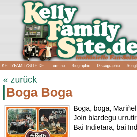
KELLYFAMILYSITE.DE
Termine
Biographie
Discographie
Songt
« zurück
Boga Boga
Boga, boga, Mariñel
Join biardegu urrutir
Bai Indietara, bai In