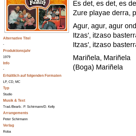
Es det, es det, es de
Zure playae derra, 
Agur, agur, agur on
Itzas', itzaso baster
Alternative Titel
Itzas', itzaso baster
-
Produktionsjahr
Mariñela, Mariñela
1979
Info
(Boga) Mariñela
-
Erhältlich auf folgenden Formaten
LP, CD, MC
Typ
Studio
Musik & Text
Trad./Bearb.: P. Schirmann/D. Kelly
Arrangements
Peter Schirmann
Verlag
Roba