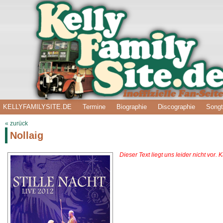
KELLYFAMILYSITE.DE
Termine
Biographie
Discographie
Songt
« zurück
Nollaig
Dieser Text liegt uns leider nicht vor