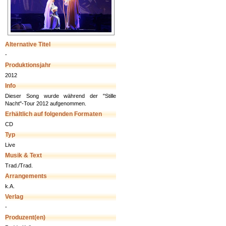
Alternative Titel
-
Produktionsjahr
2012
Info
Dieser Song wurde während der "Stille
Nacht"-Tour 2012 aufgenommen.
Erhältlich auf folgenden Formaten
CD
Typ
Live
Musik & Text
Trad./Trad.
Arrangements
k.A.
Verlag
-
Produzent(en)