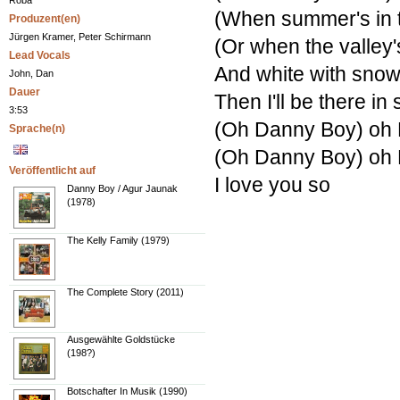
Roba
(When summer's in
Produzent(en)
Jürgen Kramer, Peter Schirmann
(Or when the valley
Lead Vocals
And white with snow
John, Dan
Dauer
Then I'll be there i
3:53
(Oh Danny Boy) oh
Sprache(n)
(Oh Danny Boy) oh
Veröffentlicht auf
I love you so
Danny Boy / Agur Jaunak
(1978)
The Kelly Family (1979)
The Complete Story (2011)
Ausgewählte Goldstücke
(198?)
Botschafter In Musik (1990)