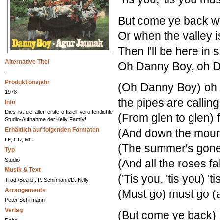
But come ye back w
Or when the valley 
Then I'll be here in
Alternative Titel
Oh Danny Boy, oh D
-
Produktionsjahr
(Oh Danny Boy) oh D
1978
the pipes are calling
Info
Dies ist die aller erste offiziell veröffentlichte
(From glen to glen) 
Studio-Aufnahme der Kelly Family!
Erhältlich auf folgenden Formaten
(And down the moun
LP, CD, MC
(The summer's gone
Typ
Studio
(And all the roses fal
Musik & Text
('Tis you, 'tis you) 'ti
Trad./Bearb.: P. Schirmann/D. Kelly
Arrangements
(Must go) must go (a
Peter Schirmann
Verlag
(But come ye back)