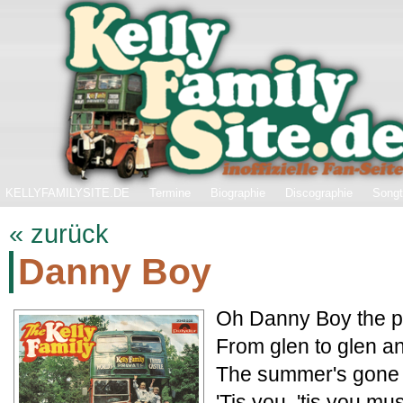
KELLYFAMILYSITE.DE
Termine
Biographie
Discographie
Songt
« zurück
Danny Boy
Oh Danny Boy the pi
From glen to glen a
The summer's gone an
'Tis you, 'tis you mu