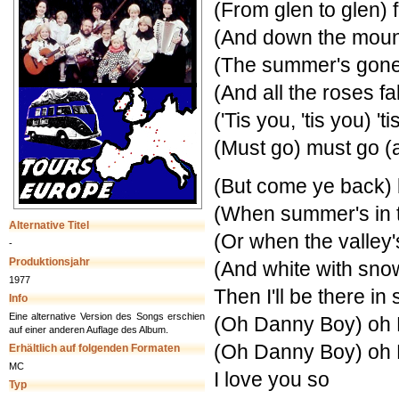
(From glen to glen) 
(And down the moun
(The summer's gone
(And all the roses fal
('Tis you, 'tis you) 'ti
(Must go) must go (a
(But come ye back)
(When summer's in
Alternative Titel
(Or when the valley
-
Produktionsjahr
(And white with sno
1977
Then I'll be there i
Info
Eine alternative Version des Songs erschien
(Oh Danny Boy) oh
auf einer anderen Auflage des Album.
(Oh Danny Boy) oh
Erhältlich auf folgenden Formaten
MC
I love you so
Typ