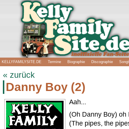
KELLYFAMILYSITE.DE
Termine
Biographie
Discographie
Songt
« zurück
Danny Boy (2)
Aah...
(Oh Danny Boy) oh
(The pipes, the pipes