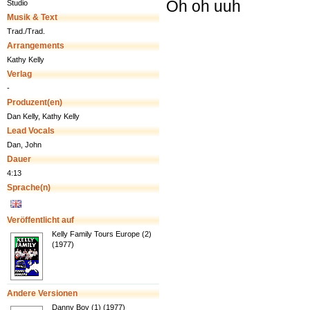
Oh oh uuh
Studio
Musik & Text
Trad./Trad.
Arrangements
Kathy Kelly
Verlag
-
Produzent(en)
Dan Kelly, Kathy Kelly
Lead Vocals
Dan, John
Dauer
4:13
Sprache(n)
Veröffentlicht auf
Kelly Family Tours Europe (2)
(1977)
Andere Versionen
Danny Boy (1) (1977)